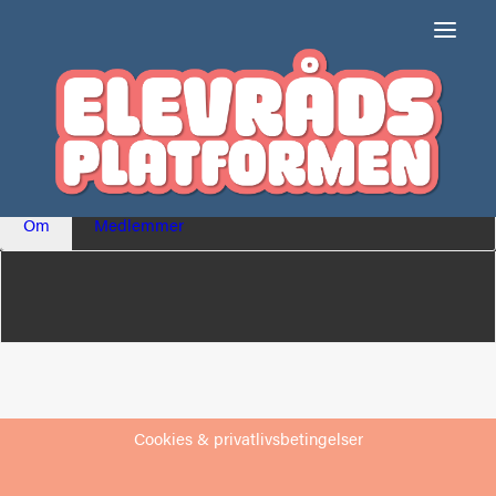
Tangen Skole og
Børnecenter, afd.
Harboøre
Om
Medlemmer
Cookies & privatlivsbetingelser